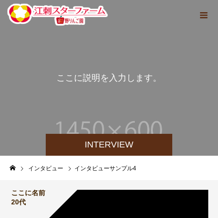
こ
こ
に
説
明
を
入
力
し
ま
す
。
INTERVIEW
インタビュー
インタビューサンプル4
ここに名前
20代