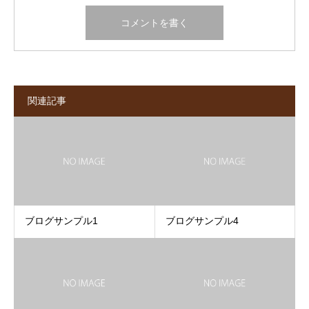
関連記事
ブログサンプル1
ブログサンプル4